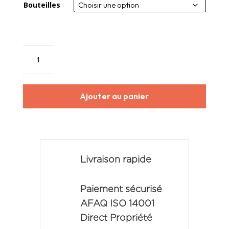
Bouteilles
quantité
de
Château
Le
Ajouter au panier
Monteil
d'Arsac
2024
Livraison rapide
Paiement sécurisé
AFAQ ISO 14001
Direct Propriété