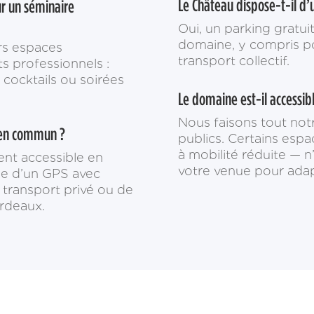
Le Château dispose-t-il d’u
ur un séminaire
Oui, un parking gratuit
domaine, y compris po
rs espaces
transport collectif.
 professionnels :
 cocktails ou soirées
Le domaine est-il accessib
Nous faisons tout notr
s en commun ?
publics. Certains esp
à mobilité réduite — n
ent accessible en
votre venue pour adap
ge d’un GPS avec
 transport privé ou de
ordeaux.